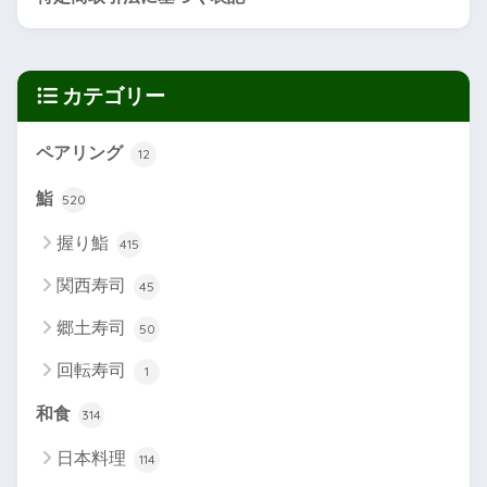
カテゴリー
ペアリング
12
鮨
520
握り鮨
415
関西寿司
45
郷土寿司
50
回転寿司
1
和食
314
日本料理
114