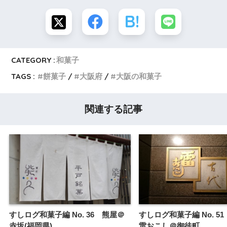
CATEGORY :
和菓子
TAGS :
餅菓子
大阪府
大阪の和菓子
関連する記事
すしログ和菓子編 No. 36 熊屋＠
すしログ和菓子編 No. 5
赤坂(福岡県)
雷おこし＠御徒町