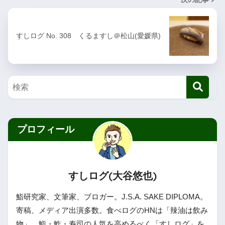
すしログ No. 308 くるますし＠松山(愛媛県)
プロフィール
すしログ(大谷悠也)
鮨研究家、文筆家、ブロガー。J.S.A. SAKE DIPLOMA。
寄稿、メディア出演多数。食べログのHNは「辣油は飲み
物」。鮨・鮓・寿司の人気を高めるべく「すしログ」を