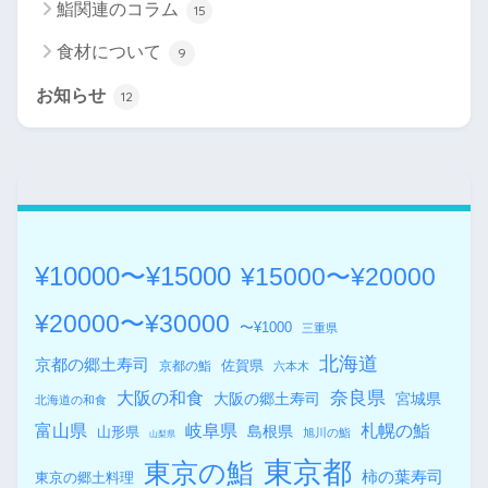
鮨関連のコラム
15
食材について
9
お知らせ
12
¥10000〜¥15000
¥15000〜¥20000
¥20000〜¥30000
〜¥1000
三重県
北海道
京都の郷土寿司
佐賀県
京都の鮨
六本木
奈良県
大阪の和食
大阪の郷土寿司
宮城県
北海道の和食
札幌の鮨
富山県
岐阜県
島根県
山形県
旭川の鮨
山梨県
東京都
東京の鮨
柿の葉寿司
東京の郷土料理