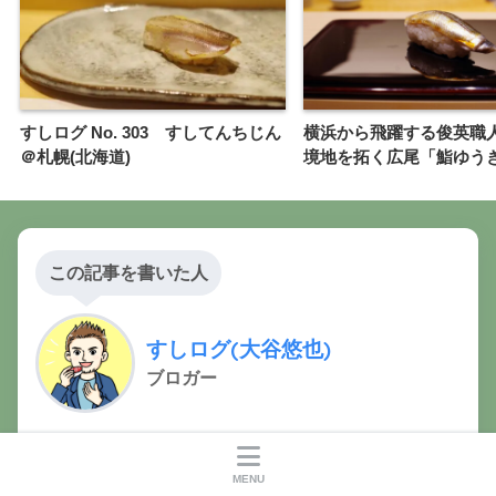
すしログ No. 303 すしてんちじん
横浜から飛躍する俊英職
＠札幌(北海道)
境地を拓く広尾「鮨ゆう
この記事を書いた人
すしログ(大谷悠也)
ブロガー
日本鮨酒文化振興協会代表、鮨と日本酒のコンサルタン
ト。「日本醸造協会」唎酒マイスター、J.S.A.
MENU