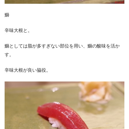
鰤
辛味大根と。
鰤としては脂が多すぎない部位を用い、鰤の酸味を活か
す。
辛味大根が良い脇役。