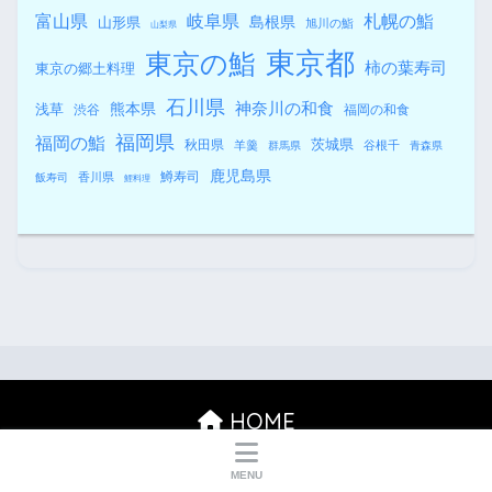
札幌の鮨
富山県
岐阜県
島根県
山形県
旭川の鮨
山梨県
東京都
東京の鮨
柿の葉寿司
東京の郷土料理
石川県
熊本県
神奈川の和食
浅草
渋谷
福岡の和食
福岡県
福岡の鮨
秋田県
茨城県
羊羹
谷根千
群馬県
青森県
鹿児島県
鱒寿司
香川県
飯寿司
鯉料理
HOME
MENU
© 2026 すしログ 大谷悠也 All rights reserved.