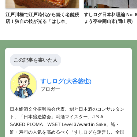
江戸川橋で江戸時代から続く老舗鰻
すしログ日本料理編 No. 
店！独自の技が光る「はし本」
ょう亭＠岡山市(岡山県)
この記事を書いた人
すしログ(大谷悠也)
ブロガー
日本鮨酒文化振興協会代表、鮨と日本酒のコンサルタン
ト。「日本醸造協会」唎酒マイスター、J.S.A.
SAKEDIPLOMA、WSET Level 3 Award in Sake。鮨・
鮓・寿司の人気を高めるべく「すしログを運営し、全国