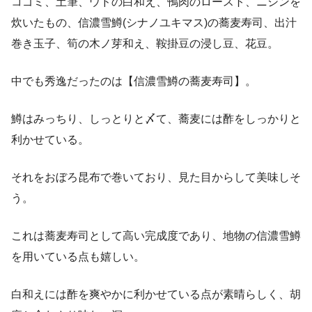
コゴミ、土筆、ウドの白和え、鴨肉のロースト、ニシンを
炊いたもの、信濃雪鱒(シナノユキマス)の蕎麦寿司、出汁
巻き玉子、筍の木ノ芽和え、鞍掛豆の浸し豆、花豆。
中でも秀逸だったのは【信濃雪鱒の蕎麦寿司】。
鱒はみっちり、しっとりと〆て、蕎麦には酢をしっかりと
利かせている。
それをおぼろ昆布で巻いており、見た目からして美味しそ
う。
これは蕎麦寿司として高い完成度であり、地物の信濃雪鱒
を用いている点も嬉しい。
白和えには酢を爽やかに利かせている点が素晴らしく、胡