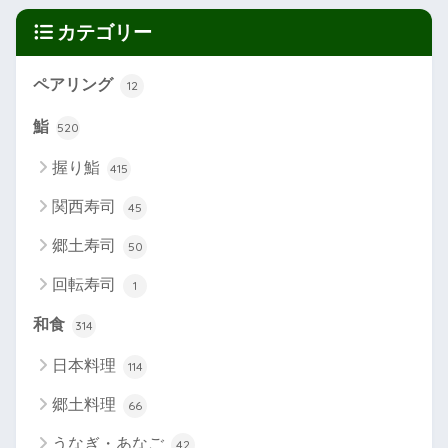
カテゴリー
ペアリング
12
鮨
520
握り鮨
415
関西寿司
45
郷土寿司
50
回転寿司
1
和食
314
日本料理
114
郷土料理
66
うなぎ・あなご
42