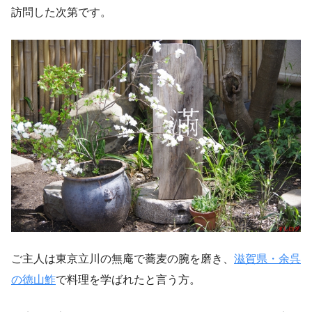
訪問した次第です。
ご主人は東京立川の無庵で蕎麦の腕を磨き、
滋賀県・余呉
の徳山鮓
で料理を学ばれたと言う方。