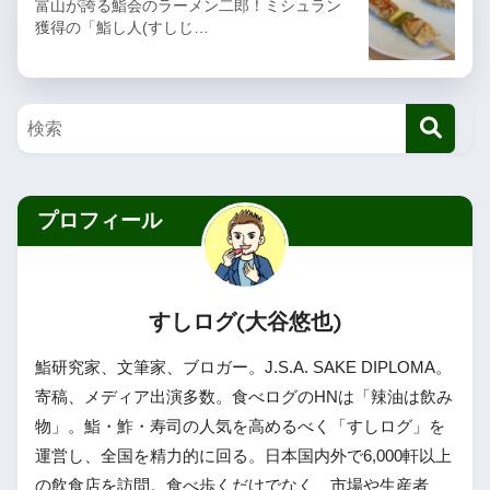
富山が誇る鮨会のラーメン二郎！ミシュラン
獲得の「鮨し人(すしじ…
プロフィール
すしログ(大谷悠也)
鮨研究家、文筆家、ブロガー。J.S.A. SAKE DIPLOMA。
寄稿、メディア出演多数。食べログのHNは「辣油は飲み
物」。鮨・鮓・寿司の人気を高めるべく「すしログ」を
運営し、全国を精力的に回る。日本国内外で6,000軒以上
の飲食店を訪問。食べ歩くだけでなく、市場や生産者、