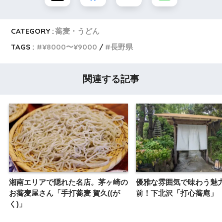
CATEGORY :
蕎麦・うどん
TAGS :
¥8000〜¥9000
長野県
関連する記事
湘南エリアで隠れた名店。茅ヶ崎の
優雅な雰囲気で味わう魅
お蕎麦屋さん「手打蕎麦 賀久((が
前！下北沢「打心蕎庵」
く)」