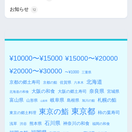
お知らせ
12
¥10000〜¥15000
¥15000〜¥20000
¥20000〜¥30000
〜¥1000
三重県
北海道
京都の郷土寿司
佐賀県
京都の鮨
六本木
奈良県
大阪の和食
大阪の郷土寿司
宮城県
北海道の和食
札幌の鮨
富山県
岐阜県
島根県
山形県
旭川の鮨
山梨県
東京都
東京の鮨
柿の葉寿司
東京の郷土料理
石川県
熊本県
神奈川の和食
浅草
渋谷
福岡の和食