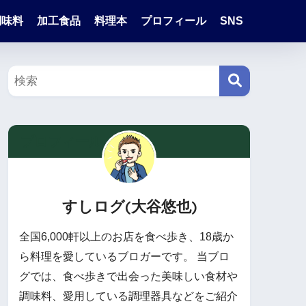
調味料
加工食品
料理本
プロフィール
SNS
プロフィール
すしログ(大谷悠也)
全国6,000軒以上のお店を食べ歩き、18歳か
ら料理を愛しているブロガーです。 当ブロ
グでは、食べ歩きで出会った美味しい食材や
調味料、愛用している調理器具などをご紹介