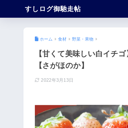
すしログ御馳走帖
ホーム
食材
野菜・果物
【甘くて美味しい白イチゴ
【さがほのか】
2022年3月13日