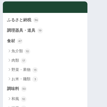
カテゴリー
ふるさと納税
36
調理器具・道具
19
食材
47
魚介類
10
肉類
17
野菜・果物
13
お米・麺類
3
調味料
30
和風
10