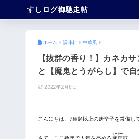
すしログ御馳走帖
ホーム
調味料
中華風
【抜群の香り！】カネカサ
と【魔鬼とうがらし】で自
2022年2月8日
こんにちは、7種類以上の唐辛子を常備し
マーラー
さて、ここ数年で人気を高める
麻辣
味。