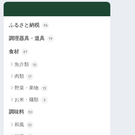
カテゴリー
ふるさと納税
36
調理器具・道具
19
食材
47
魚介類
10
肉類
17
野菜・果物
13
お米・麺類
3
調味料
30
和風
10