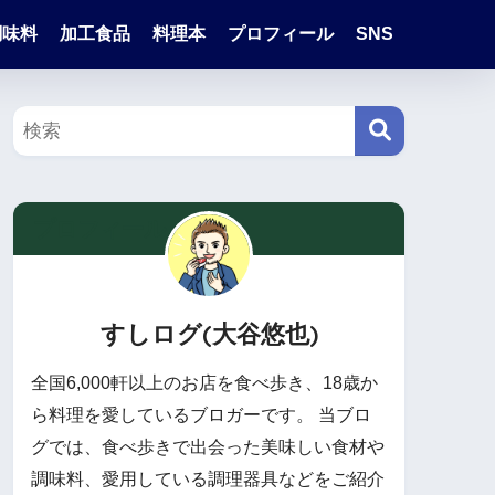
調味料
加工食品
料理本
プロフィール
SNS
プロフィール
すしログ(大谷悠也)
全国6,000軒以上のお店を食べ歩き、18歳か
ら料理を愛しているブロガーです。 当ブロ
グでは、食べ歩きで出会った美味しい食材や
調味料、愛用している調理器具などをご紹介