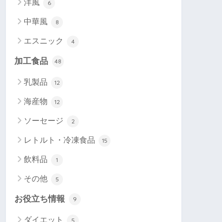
洋風
6
中華風
8
エスニック
4
加工食品
48
乳製品
12
海産物
12
ソーセージ
2
レトルト・冷凍食品
15
飲料品
1
その他
5
お役立ち情報
9
ダイエット
5