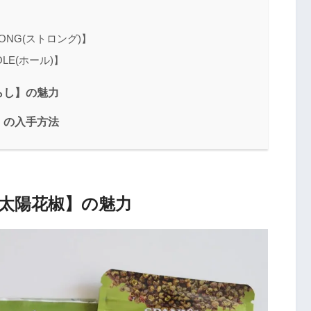
NG(ストロング)】
E(ホール)】
らし】の魅力
】の入手方法
太陽花椒】の魅力