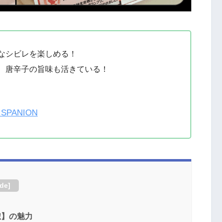
なシビレを楽しめる！
、唐辛子の旨味も活きている！
PANION
ide
]
椒】の魅力