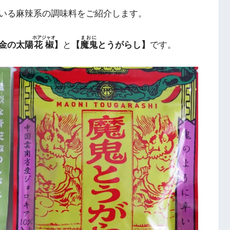
いる麻辣系の調味料をご紹介します。
ホアジャオ
まおに
金の太陽
花椒
】
と
【
魔鬼
とうがらし】
です。