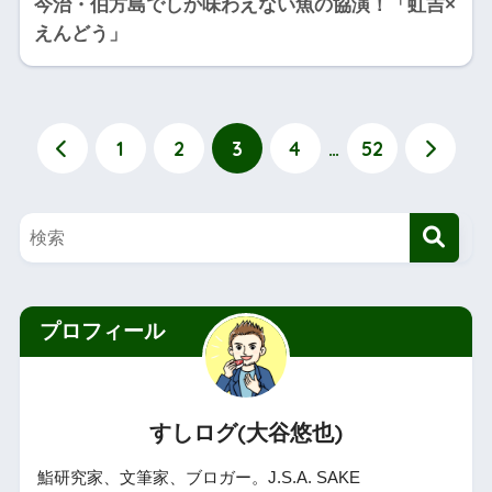
今治・伯方島でしか味わえない魚の協演！「虹吉×
えんどう」
1
2
3
4
…
52
プロフィール
すしログ(大谷悠也)
鮨研究家、文筆家、ブロガー。J.S.A. SAKE