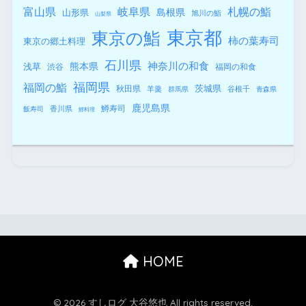
札幌の鮨
富山県
岐阜県
島根県
山形県
旭川の鮨
山梨県
東京都
東京の鮨
柿の葉寿司
東京の郷土料理
石川県
熊本県
神奈川の和食
浅草
渋谷
福岡の和食
福岡県
福岡の鮨
秋田県
茨城県
羊羹
谷根千
群馬県
青森県
鹿児島県
鱒寿司
香川県
飯寿司
鯉料理
HOME
© 2026 すしログ 大谷悠也 All rights reserved.