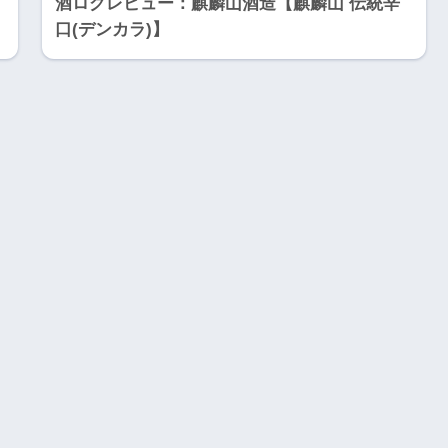
酒ログレビュー：麒麟山酒造【麒麟山 伝統辛
口(デンカラ)】