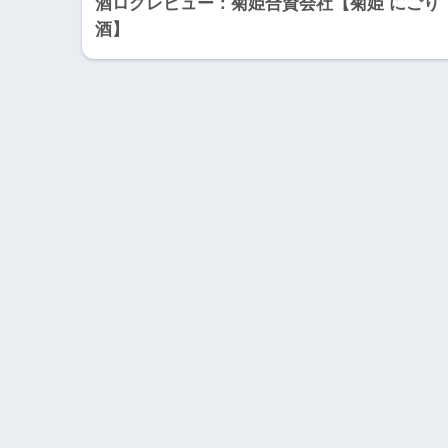
酒ログレビュー：菊姫合資会社【菊姫 にごり
酒】