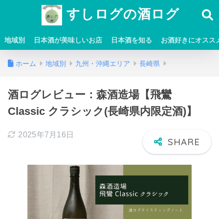
すしログの酒ログ
地域別
日本酒が美味しいお店
日本酒を知る
お酒好きにオスス
ホーム
地域別
九州・沖縄エリア
長崎県
酒ログレビュー：森酒造場【飛鸞
Classic クラシック(長崎県内限定酒)】
2025年7月16日